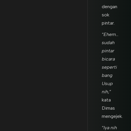
dengan
sok
pintar.
“
Ehem…
sudah
pintar
bicara
seperti
bang
Usup
nih,
”
kata
Dimas
mengejek.
“
Iya nih