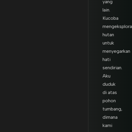
yang
lain.
Kucoba
mengeksplora
hutan
untuk
menyegarkan
hati
sendirian.
Aku
duduk
di atas
pohon
tumbang,
dimana
kami