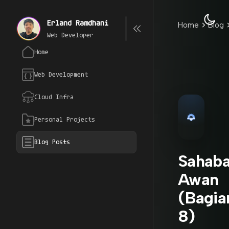
Erland Ramdhani
Home
Blog
Web Developer
Home
Web Development
Cloud Infra
Personal Projects
Blog Posts
Sahaba
Awan
(Bagia
8)