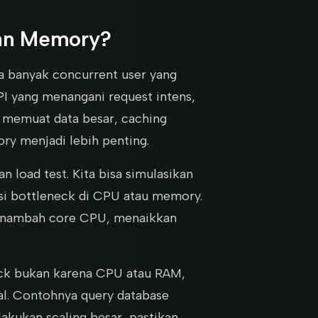
an Memory?
pa banyak concurrent user yang
PI yang menangani request intens,
g memuat data besar, caching
y menjadi lebih penting.
n load test. Kita bisa simulasikan
si bottleneck di CPU atau memory.
 menambah core CPU, menaikkan
eck bukan karena CPU atau RAM,
mal. Contohnya query database
lakukan scaling besar, pastikan