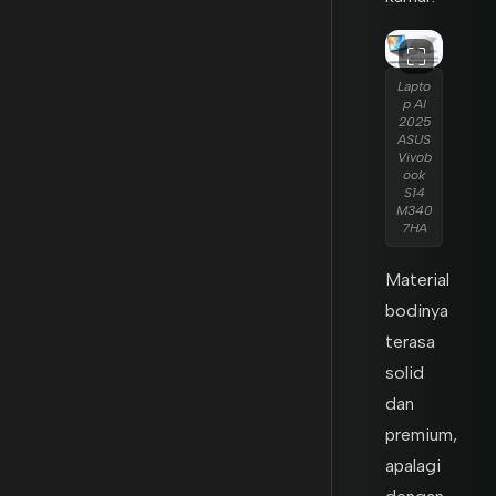
Lapto
p AI
2025
ASUS
Vivob
ook
S14
M340
7HA
Material
bodinya
terasa
solid
dan
premium,
apalagi