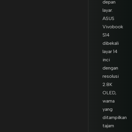
depan
layar.
ASUS
Vivobook
S14
dibekali
layar 14
inci
dengan
resolusi
2.8K
OLED,
warna
yang
ditampilkan
tajam