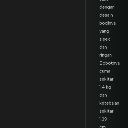
dengan
desain
bodinya
yang
sleek
dan
ringan.
Bobotnya
cuma
sekitar
1,4 kg
dan
ketebalan
sekitar
1,39
cm,