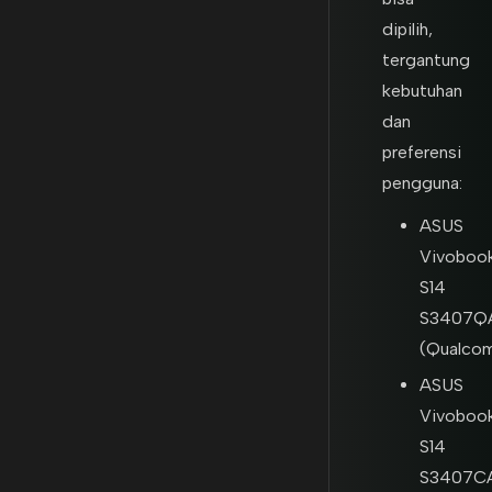
dipilih,
tergantung
kebutuhan
dan
preferensi
pengguna:
ASUS
Vivoboo
S14
S3407Q
(Qualco
ASUS
Vivoboo
S14
S3407C