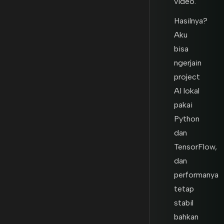
video.
Hasilnya?
Aku
bisa
ngerjain
project
AI lokal
pakai
Python
dan
TensorFlow,
dan
performanya
tetap
stabil
bahkan