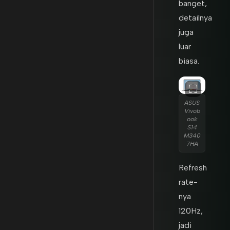
banget,
detailnya
juga
luar
biasa.
ASUS
Vivob
ook
S14
M340
7HA
Refresh
rate-
nya
120Hz,
jadi