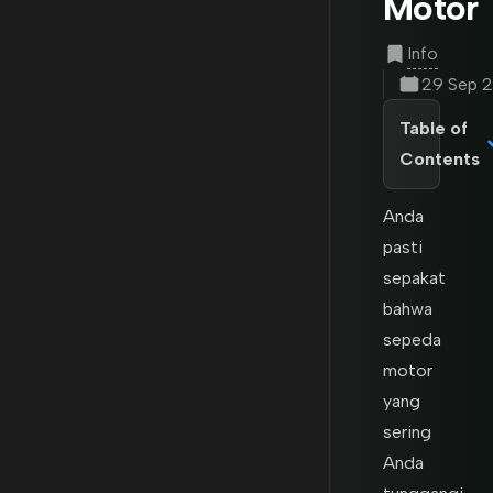
Motor
Info
29 Sep 2
Table of
Contents
Anda
pasti
sepakat
bahwa
sepeda
motor
yang
sering
Anda