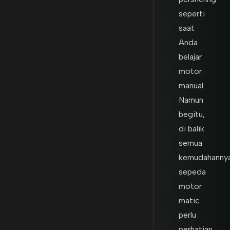
seperti
saat
Anda
belajar
motor
manual.
Namun
begitu,
di balik
semua
kemudahannya
sepeda
motor
matic
perlu
perhatian